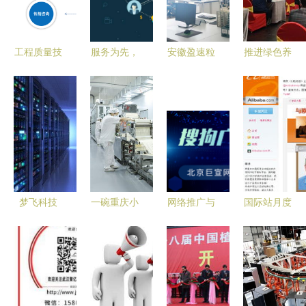
运营升级攻
技术创新孰
与技术推广
略
先突破
服务解析
工程质量技
服务为先，
安徽盈速粒
推进绿色养
术管理软件
技术为本
装饰工程官
殖新篇章
的推广策略
升润科技的
方网站成功
我市召开兽
与实践
全方位支持
上线，开启
药减量行动
之道
技术推广服
计划与无抗
务新篇章
养殖技术推
广暨联盟筹
备会
梦飞科技
一碗重庆小
网络推广与
国际站月度
香港高速服
面的工业革
技术推广服
买家推广及
务器租用引
命:从街头
务 驱动企
网站产品服
领深圳网站
小摊到全球
业增长的核
务功能点动
建设与技术
货架
心引擎
态清凉上线
推广新方向
技术推广服