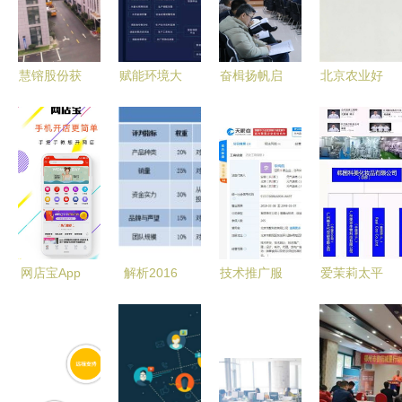
慧镕股份获
赋能环境大
奋楫扬帆启
北京农业好
再生电脑资
脑 埃睿迪
新程 黑龙
基地系列
质 IT生命
如何以智慧
江省杂粮产
梓婷佳苑垂
周期管理引
数据
业技术协同
钓园 创新
领循环经
点‘绿’成金
创新推广体
技术推广服
济“智”造绿
系启动会在
务引领休闲
色未来
农大召开
渔业新发展
网店宝App
解析2016
技术推广服
爱茉莉太平
免费下载指
年中国智能
务的核心价
洋化妆品技
南 安卓最
家居市场
值与实施策
术配方在中
新版v5.0.0
格局未定、
略
国OEM加
获取与店铺
盈利模式与
工厂的应用